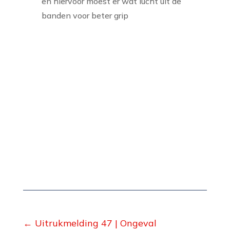
en hiervoor moest er wat lucht uit de
banden voor beter grip
←
Uitrukmelding 47 | Ongeval